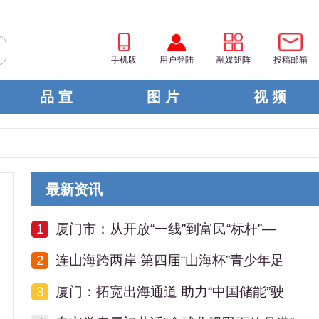
手机版
用户登陆
融媒矩阵
投稿邮箱
品 宣
图 片
视 频
最新资讯
1
厦门市：从开放“一线”到富民“标杆”—
2
连山海跨两岸 第四届“山海杯”青少年足
3
厦门：拓宽出海通道 助力“中国储能”驶