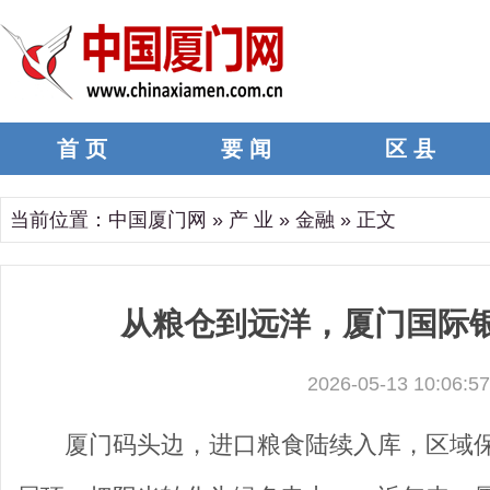
首 页
要 闻
区 县
当前位置：
中国厦门网
»
产 业
»
金融
» 正文
从粮仓到远洋，厦门国际
2026-05-13 10:06:57
厦门码头边，进口粮食陆续入库，区域保