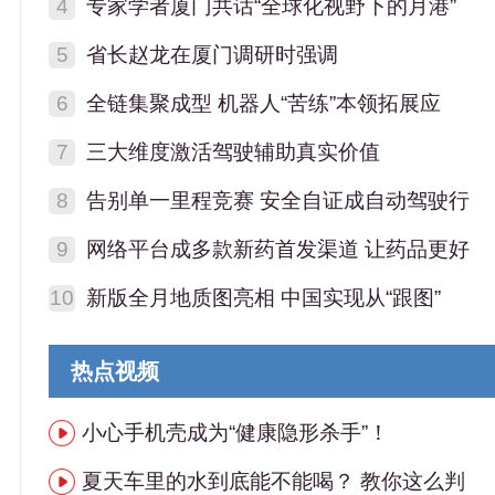
4
专家学者厦门共话“全球化视野下的月港”
5
省长赵龙在厦门调研时强调
6
全链集聚成型 机器人“苦练”本领拓展应
7
三大维度激活驾驶辅助真实价值
8
告别单一里程竞赛 安全自证成自动驾驶行
9
网络平台成多款新药首发渠道 让药品更好
10
新版全月地质图亮相 中国实现从“跟图”
热点视频
小心手机壳成为“健康隐形杀手”！
夏天车里的水到底能不能喝？ 教你这么判