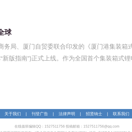
全球
商务局、厦门自贸委联合印发的《厦门港集装箱
称“新版指南”)正式上线。作为全国首个集装箱式锂
关于我们
|
刊登广告
|
法律声明
|
招贤纳士
|
联系我们
在线值班编辑QQ：1527511756 投稿邮箱：1527511756@qq.com