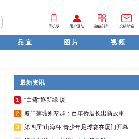
手机版
用户登陆
融媒矩阵
投稿邮箱
品 宣
图 片
视 频
最新资讯
1
"白鹭"逐新绿 厦
2
厦门莲塘别墅群：百年侨厝长出新故事
3
第四届“山海杯”青少年足球赛在厦门开幕