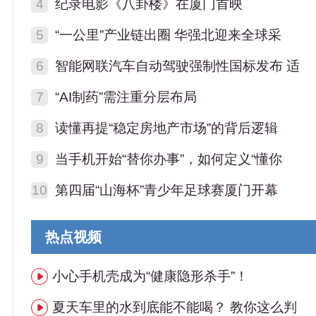
4
纪录电影《八卦楼》在厦门首映
5
“一公里”产业链出圈 华强北迎来全球采
一
6
智能网联汽车自动驾驶强制性国标发布 适
7
“AI制药”需注重分层布局
8
读懂再提“稳定房地产市场”的背后逻辑
9
当手机开始“替你办事”，如何定义“懂你
10
第四届“山海杯”青少年足球赛厦门开幕
热点视频
小心手机壳成为“健康隐形杀手”！
夏天车里的水到底能不能喝？ 教你这么判