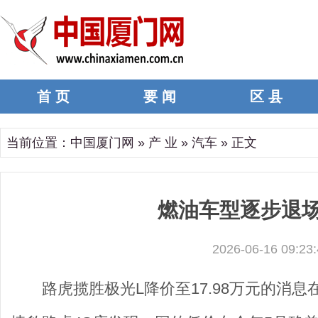
首 页
要 闻
区 县
当前位置：
中国厦门网
»
产 业
»
汽车
» 正文
燃油车型逐步退场
2026-06-16 09:23:
路虎揽胜极光L降价至17.98万元的消